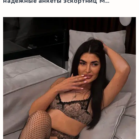
надёжные анкеты эскортниц М...